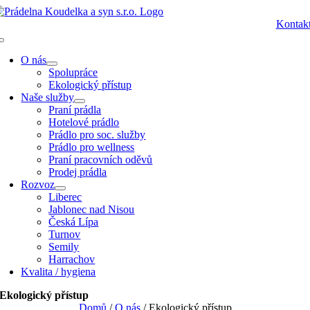
Přeskočit
na
Kontak
obsah
Toggle
Navigation
O nás
Spolupráce
Ekologický přístup
Naše služby
Praní prádla
Hotelové prádlo
Prádlo pro soc. služby
Prádlo pro wellness
Praní pracovních oděvů
Prodej prádla
Rozvoz
Liberec
Jablonec nad Nisou
Česká Lípa
Turnov
Semily
Harrachov
Kvalita / hygiena
Ekologický přístup
Domů
/
O nás
/
Ekologický přístup