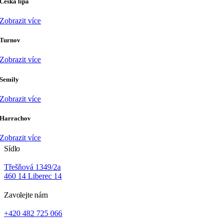
Česká lípa
Zobrazit více
Turnov
Zobrazit více
Semily
Zobrazit více
Harrachov
Zobrazit více
Sídlo
Třešňová 1349/2a
460 14 Liberec 14
Zavolejte nám
+420 482 725 066