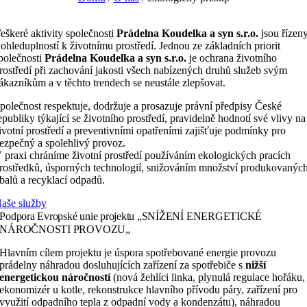
eškeré aktivity společnosti
Prádelna Koudelka a syn s.r.o.
jsou řízen
 ohleduplností k životnímu prostředí. Jednou ze základních priorit
polečnosti
Prádelna Koudelka a syn s.r.o.
je ochrana životního
rostředí při zachování jakosti všech nabízených druhů služeb svým
ákazníkům a v těchto trendech se neustále zlepšovat.
polečnost respektuje, dodržuje a prosazuje právní předpisy České
epubliky týkající se životního prostředí, pravidelně hodnotí své vlivy na
ivotní prostředí a preventivními opatřeními zajišťuje podmínky pro
ezpečný a spolehlivý provoz.
 praxi chráníme životní prostředí používáním ekologických pracích
rostředků, úsporných technologií, snižováním množství produkovanýc
balů a recyklací odpadů.
aše služby
Podpora Evropské unie projektu „SNÍŽENÍ ENERGETICKÉ
NÁROČNOSTI PROVOZU„
Hlavním cílem projektu je úspora spotřebované energie provozu
prádelny náhradou dosluhujících zařízení za spotřebiče s
nižší
energetickou náročností
(nová žehlíci linka, plynulá regulace hořáku,
ekonomizér u kotle, rekonstrukce hlavního přívodu páry, zařízení pro
využití odpadního tepla z odpadní vody a kondenzátu), náhradou