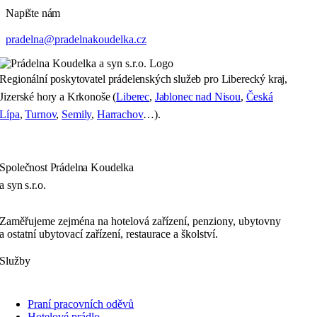
Napište nám
pradelna@pradelnakoudelka.cz
Regionální poskytovatel prádelenských služeb pro Liberecký kraj,
Jizerské hory a Krkonoše (
Liberec
,
Jablonec nad Nisou
,
Česká
Lípa
,
Turnov
,
Semily
,
Harrachov
…).
Společnost Prádelna Koudelka
a syn s.r.o.
Zaměřujeme zejména na hotelová zařízení, penziony, ubytovny
a ostatní ubytovací zařízení, restaurace a školství.
Služby
Praní pracovních oděvů
Hotelové prádlo