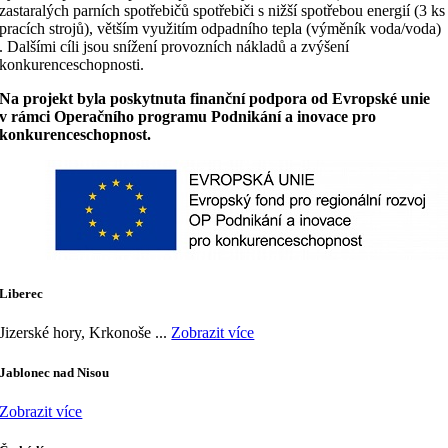
zastaralých parních spotřebičů spotřebiči s nižší spotřebou energií (3 ks
pracích strojů), větším využitím odpadního tepla (výměník voda/voda)
. Dalšími cíli jsou snížení provozních nákladů a zvýšení
konkurenceschopnosti.
Na projekt byla poskytnuta finanční podpora od Evropské unie
v rámci Operačního programu Podnikání a inovace pro
konkurenceschopnost.
Liberec
Jizerské hory, Krkonoše ...
Zobrazit více
Jablonec nad Nisou
Zobrazit více